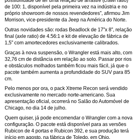
possibilidade de ter uma relação de arrastre (crawl ratio) 
de 100: 1, disponível pela primeira vez na indústria e no 
próprio showroom de nossos revendedores”, afirmou Jim 
Morrison, vice-presidente da Jeep na América do Norte.
Outras novidades são: rodas Beadlock de 17”x 8”, relação 
final (axle ratio) de 4.56:1 e kit de elevação de fábrica de 
1,5” com amortecedores exclusivamente calibrados. 
Graças à nova suspensão, o Wrangler está mais alto, com 
32,76 cm de distância em relação ao solo. Passar por rios 
e obstáculos molhados também ficou mais fácil, já que o 
pacote também aumenta a profundidade do SUV para 85 
cm.
Pelo menos por ora, o pack Xtreme Recon será vendido 
exclusivamente no mercado norte-americano. Sua 
apresentação oficial, ocorrerá no Salão do Automóvel de 
Chicago, no dia 14 de julho.
Quem quiser, já pode encomendar o Wrangler com a nova 
configuração. O pacote está disponível para as versões 
Rubicon de 4 portas e Rubicon 392, e sua produção terá 
início em agosto, na fábrica de Toledo, em Ohio.