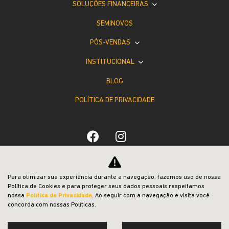
SOLUÇÕES FINANCEIRAS
SEMINOVOS
PÓS-VENDAS
INSTITUCIONAL
BLOG
POLÍTICA DE PRIVACIDADE
Desacelere. Seu bem maior é a vida.
Para otimizar sua experiência durante a navegação, fazemos uso de nossa
Política de Cookies e para proteger seus dados pessoais respeitamos
nossa
Política de Privacidade
. Ao seguir com a navegação e visita você
concorda com nossas Políticas.