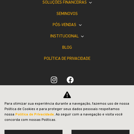
SOLUÇÕES FINANCEIRAS
SEMINOVOS
PÓS-VENDAS
INSTITUCIONAL
BLOG
POLÍTICA DE PRIVACIDADE
Desacelere. Seu bem maior é a vida.
Para otimizar sua experiência durante a navegação, fazemos uso de nossa
Política de Cookies e para proteger seus dados pessoais respeitamos
nossa
Política de Privacidade
. Ao seguir com a navegação e visita você
concorda com nossas Políticas.