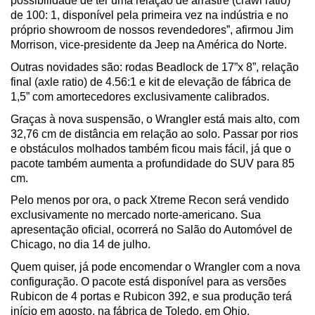
possibilidade de ter uma relação de arrastre (crawl ratio) 
de 100: 1, disponível pela primeira vez na indústria e no 
próprio showroom de nossos revendedores”, afirmou Jim 
Morrison, vice-presidente da Jeep na América do Norte.
Outras novidades são: rodas Beadlock de 17”x 8”, relação 
final (axle ratio) de 4.56:1 e kit de elevação de fábrica de 
1,5” com amortecedores exclusivamente calibrados. 
Graças à nova suspensão, o Wrangler está mais alto, com 
32,76 cm de distância em relação ao solo. Passar por rios 
e obstáculos molhados também ficou mais fácil, já que o 
pacote também aumenta a profundidade do SUV para 85 
cm.
Pelo menos por ora, o pack Xtreme Recon será vendido 
exclusivamente no mercado norte-americano. Sua 
apresentação oficial, ocorrerá no Salão do Automóvel de 
Chicago, no dia 14 de julho.
Quem quiser, já pode encomendar o Wrangler com a nova 
configuração. O pacote está disponível para as versões 
Rubicon de 4 portas e Rubicon 392, e sua produção terá 
início em agosto, na fábrica de Toledo, em Ohio.