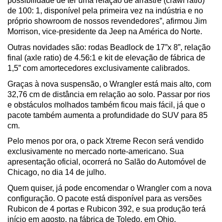
possibilidade de ter uma relação de arrastre (crawl ratio) 
de 100: 1, disponível pela primeira vez na indústria e no 
próprio showroom de nossos revendedores”, afirmou Jim 
Morrison, vice-presidente da Jeep na América do Norte.
Outras novidades são: rodas Beadlock de 17”x 8”, relação 
final (axle ratio) de 4.56:1 e kit de elevação de fábrica de 
1,5” com amortecedores exclusivamente calibrados. 
Graças à nova suspensão, o Wrangler está mais alto, com 
32,76 cm de distância em relação ao solo. Passar por rios 
e obstáculos molhados também ficou mais fácil, já que o 
pacote também aumenta a profundidade do SUV para 85 
cm.
Pelo menos por ora, o pack Xtreme Recon será vendido 
exclusivamente no mercado norte-americano. Sua 
apresentação oficial, ocorrerá no Salão do Automóvel de 
Chicago, no dia 14 de julho.
Quem quiser, já pode encomendar o Wrangler com a nova 
configuração. O pacote está disponível para as versões 
Rubicon de 4 portas e Rubicon 392, e sua produção terá 
início em agosto, na fábrica de Toledo, em Ohio.