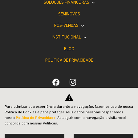
SOLUÇÕES FINANCEIRAS
SEMINOVOS
PÓS-VENDAS
INSTITUCIONAL
BLOG
POLÍTICA DE PRIVACIDADE
Desacelere. Seu bem maior é a vida.
Para otimizar sua experiência durante a navegação, fazemos uso de nossa
Política de Cookies e para proteger seus dados pessoais respeitamos
nossa
Política de Privacidade
. Ao seguir com a navegação e visita você
concorda com nossas Políticas.