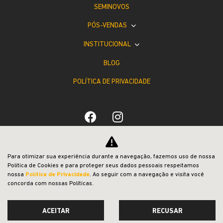
SEMINOVOS
PÓS-VENDAS
INSTITUCIONAL
BLOG
POLÍTICA DE PRIVACIDADE
Desacelere. Seu bem maior é a vida.
Para otimizar sua experiência durante a navegação, fazemos uso de nossa
Política de Cookies e para proteger seus dados pessoais respeitamos
nossa
Política de Privacidade
. Ao seguir com a navegação e visita você
concorda com nossas Políticas.
ACEITAR
RECUSAR
Desenvolvido pela DEALERSPACE ® Direitos Reservados.