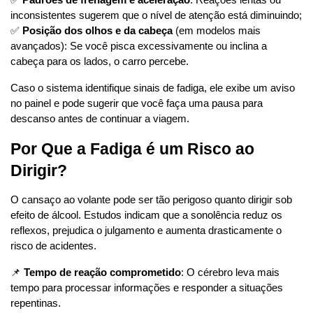
✅ 
Padrões de frenagem e aceleração
: Reações lentas ou 
inconsistentes sugerem que o nível de atenção está diminuindo;
✅ 
Posição dos olhos e da cabeça
 (em modelos mais 
avançados): Se você pisca excessivamente ou inclina a 
cabeça para os lados, o carro percebe.
Caso o sistema identifique sinais de fadiga, ele exibe um aviso 
no painel e pode sugerir que você faça uma pausa para 
descanso antes de continuar a viagem.
Por Que a Fadiga é um Risco ao 
Dirigir?
O cansaço ao volante pode ser tão perigoso quanto dirigir sob 
efeito de álcool. Estudos indicam que a sonolência reduz os 
reflexos, prejudica o julgamento e aumenta drasticamente o 
risco de acidentes.
📌 
Tempo de reação comprometido
: O cérebro leva mais 
tempo para processar informações e responder a situações 
repentinas.