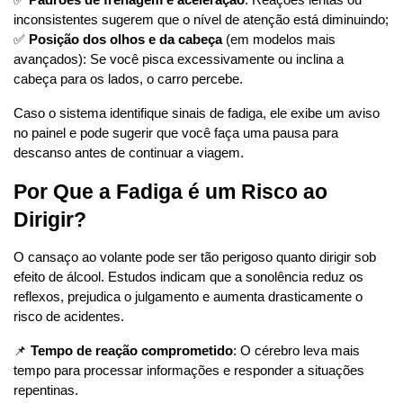
✅ 
Padrões de frenagem e aceleração
: Reações lentas ou 
inconsistentes sugerem que o nível de atenção está diminuindo;
✅ 
Posição dos olhos e da cabeça
 (em modelos mais 
avançados): Se você pisca excessivamente ou inclina a 
cabeça para os lados, o carro percebe.
Caso o sistema identifique sinais de fadiga, ele exibe um aviso 
no painel e pode sugerir que você faça uma pausa para 
descanso antes de continuar a viagem.
Por Que a Fadiga é um Risco ao 
Dirigir?
O cansaço ao volante pode ser tão perigoso quanto dirigir sob 
efeito de álcool. Estudos indicam que a sonolência reduz os 
reflexos, prejudica o julgamento e aumenta drasticamente o 
risco de acidentes.
📌 
Tempo de reação comprometido
: O cérebro leva mais 
tempo para processar informações e responder a situações 
repentinas.