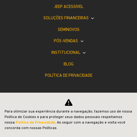
JEEP ACESSÍVEL
SOLUÇÕES FINANCEIRAS
SEMINOVOS
PÓS-VENDAS
INSTITUCIONAL
BLOG
POLÍTICA DE PRIVACIDADE
Para otimizar sua experiência durante a navegação, fazemos uso de nossa
Política de Cookies e para proteger seus dados pessoais respeitamos
Desacelere. Seu bem maior é a vida.
nossa
Política de Privacidade
. Ao seguir com a navegação e visita você
concorda com nossas Políticas.