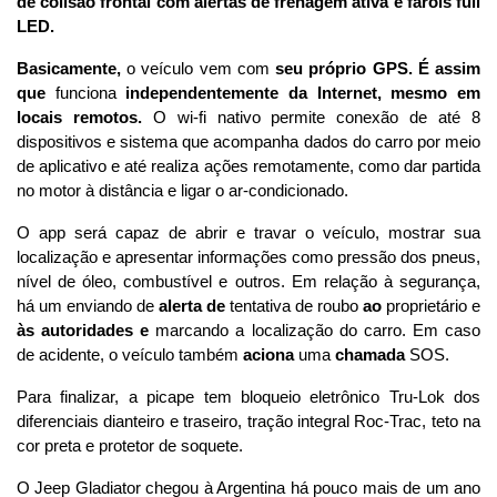
de colisão frontal com alertas de frenagem ativa e faróis full 
LED. 
Basicamente,
 o veículo vem com 
seu próprio GPS. É assim 
que
 funciona 
independentemente da Internet, mesmo em 
locais remotos. 
O wi-fi nativo permite conexão de até 8 
dispositivos e sistema que acompanha dados do carro por meio 
de aplicativo e até realiza ações remotamente, como dar partida 
no motor à distância e ligar o ar-condicionado.
O app será capaz de abrir e travar o veículo, mostrar sua 
localização e apresentar informações como pressão dos pneus, 
nível de óleo, combustível e outros. Em relação à segurança, 
há um enviando de 
alerta de
 tentativa de roubo 
ao
 proprietário e 
às autoridades e
 marcando a localização do carro. Em caso 
de acidente, o veículo também 
aciona
 uma 
chamada
 SOS.
Para finalizar, a picape tem bloqueio eletrônico Tru-Lok dos 
diferenciais dianteiro e traseiro, tração integral Roc-Trac, teto na 
cor preta e protetor de soquete.
O Jeep Gladiator chegou à Argentina há pouco mais de um ano 