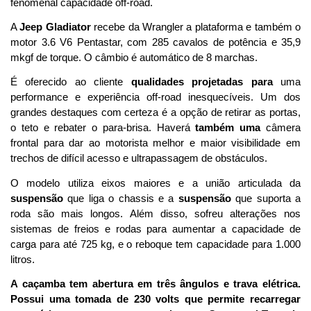
fenomenal capacidade off-road.
A 
Jeep Gladiator
 recebe da Wrangler a plataforma e também o 
motor 3.6 V6 Pentastar, com 285 cavalos de potência e 35,9 
mkgf de torque. O câmbio é automático de 8 marchas. 
É oferecido ao cliente 
qualidades
projetadas para
 uma 
performance e experiência off-road inesquecíveis. Um dos 
grandes destaques com certeza é a opção de retirar as portas, 
o teto e rebater o para-brisa. Haverá 
também uma
 câmera 
frontal para dar ao motorista melhor e maior visibilidade em 
trechos de difícil acesso e ultrapassagem de obstáculos.
O modelo utiliza eixos maiores e a união articulada da 
suspensão
 que liga o chassis e a 
suspensão
 que suporta a 
roda são mais longos. Além disso, sofreu alterações nos 
sistemas de freios e rodas para aumentar a capacidade de 
carga para até 725 kg, e o reboque tem capacidade para 1.000 
litros. 
A caçamba tem abertura em três ângulos e trava elétrica. 
Possui uma tomada de 230 volts que permite recarregar 