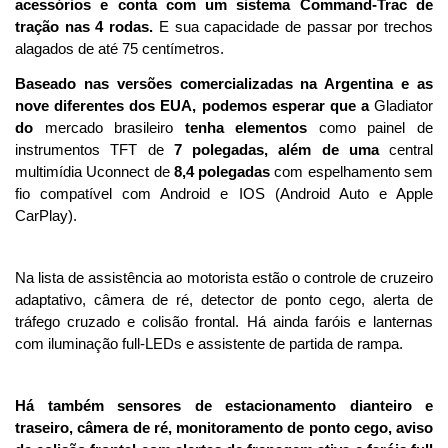
acessórios e conta com um sistema Command-Trac de 
tração nas 4 rodas.
 E sua capacidade de passar por trechos 
alagados de até 75 centímetros.
Baseado nas versões comercializadas na Argentina e as 
nove diferentes dos EUA, podemos esperar que a 
Gladiator 
do
 mercado brasileiro 
tenha elementos
 como painel de 
instrumentos TFT de 
7 polegadas, além de uma
 central 
multimídia Uconnect de 
8,4 polegadas
 com espelhamento sem 
fio compatível com Android e IOS (Android Auto e Apple 
CarPlay).
Na lista de assistência ao motorista estão o controle de cruzeiro 
adaptativo, câmera de ré, detector de ponto cego, alerta de 
tráfego cruzado e colisão frontal. Há ainda faróis e lanternas 
com iluminação full-LEDs e assistente de partida de rampa.
Há também sensores de estacionamento dianteiro e 
traseiro, câmera de ré, monitoramento de ponto cego, aviso 