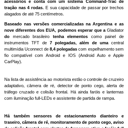
acessórios e conta com um sistema Command-Trac de 
tração nas 4 rodas.
 E sua capacidade de passar por trechos 
alagados de até 75 centímetros.
Baseado nas versões comercializadas na Argentina e as 
nove diferentes dos EUA, podemos esperar que a 
Gladiator 
do
 mercado brasileiro 
tenha elementos
 como painel de 
instrumentos TFT de 
7 polegadas, além de uma
 central 
multimídia Uconnect de 
8,4 polegadas
 com espelhamento sem 
fio compatível com Android e IOS (Android Auto e Apple 
CarPlay).
Na lista de assistência ao motorista estão o controle de cruzeiro 
adaptativo, câmera de ré, detector de ponto cego, alerta de 
tráfego cruzado e colisão frontal. Há ainda faróis e lanternas 
com iluminação full-LEDs e assistente de partida de rampa.
Há também sensores de estacionamento dianteiro e 
traseiro, câmera de ré, monitoramento de ponto cego, aviso 