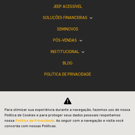
JEEP ACESSÍVEL
SOLUÇÕES FINANCEIRAS
SEMINOVOS
PÓS-VENDAS
INSTITUCIONAL
BLOG
POLÍTICA DE PRIVACIDADE
Para otimizar sua experiência durante a navegação, fazemos uso de nossa
Política de Cookies e para proteger seus dados pessoais respeitamos
Desacelere. Seu bem maior é a vida.
nossa
Política de Privacidade
. Ao seguir com a navegação e visita você
concorda com nossas Políticas.