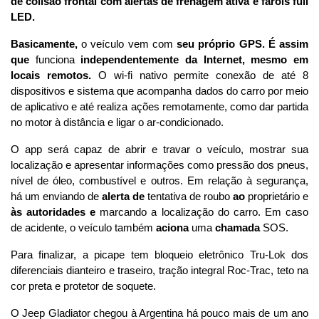
de colisão frontal com alertas de frenagem ativa e faróis full 
LED. 
Basicamente,
 o veículo vem com 
seu próprio GPS. É assim 
que
 funciona 
independentemente da Internet, mesmo em 
locais remotos. 
O wi-fi nativo permite conexão de até 8 
dispositivos e sistema que acompanha dados do carro por meio 
de aplicativo e até realiza ações remotamente, como dar partida 
no motor à distância e ligar o ar-condicionado.
O app será capaz de abrir e travar o veículo, mostrar sua 
localização e apresentar informações como pressão dos pneus, 
nível de óleo, combustível e outros. Em relação à segurança, 
há um enviando de 
alerta de
 tentativa de roubo 
ao
 proprietário e 
às autoridades e
 marcando a localização do carro. Em caso 
de acidente, o veículo também 
aciona
 uma 
chamada
 SOS.
Para finalizar, a picape tem bloqueio eletrônico Tru-Lok dos 
diferenciais dianteiro e traseiro, tração integral Roc-Trac, teto na 
cor preta e protetor de soquete.
O Jeep Gladiator chegou à Argentina há pouco mais de um ano 