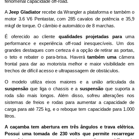
fenomenal capacidade off-road.
A 
Jeep Gladiator
 recebe da Wrangler a plataforma e também o 
motor 3.6 V6 Pentastar, com 285 cavalos de potência e 35,9 
mkgf de torque. O câmbio é automático de 8 marchas. 
É oferecido ao cliente 
qualidades
projetadas para
 uma 
performance e experiência off-road inesquecíveis. Um dos 
grandes destaques com certeza é a opção de retirar as portas, 
o teto e rebater o para-brisa. Haverá 
também uma
 câmera 
frontal para dar ao motorista melhor e maior visibilidade em 
trechos de difícil acesso e ultrapassagem de obstáculos.
O modelo utiliza eixos maiores e a união articulada da 
suspensão
 que liga o chassis e a 
suspensão
 que suporta a 
roda são mais longos. Além disso, sofreu alterações nos 
sistemas de freios e rodas para aumentar a capacidade de 
carga para até 725 kg, e o reboque tem capacidade para 1.000 
litros. 
A caçamba tem abertura em três ângulos e trava elétrica. 
Possui uma tomada de 230 volts que permite recarregar 