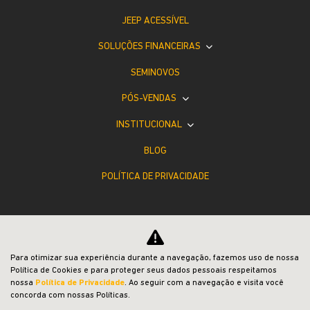
JEEP ACESSÍVEL
SOLUÇÕES FINANCEIRAS
SEMINOVOS
PÓS-VENDAS
INSTITUCIONAL
BLOG
POLÍTICA DE PRIVACIDADE
Para otimizar sua experiência durante a navegação, fazemos uso de nossa
Política de Cookies e para proteger seus dados pessoais respeitamos
Desacelere. Seu bem maior é a vida.
nossa
Política de Privacidade
. Ao seguir com a navegação e visita você
concorda com nossas Políticas.