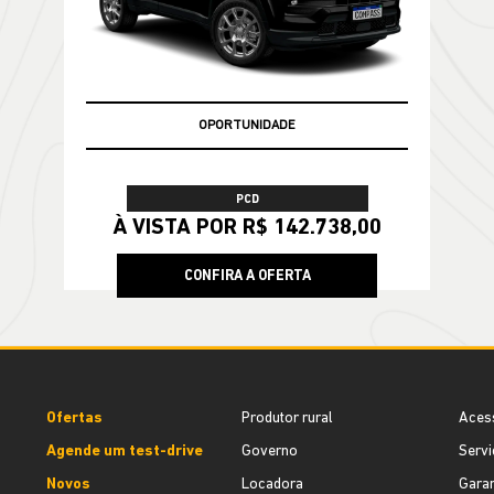
OPORTUNIDADE
PCD
À VISTA POR R$ 142.738,00
CONFIRA A OFERTA
Ofertas
Produtor rural
Aces
Agende um test-drive
Governo
Servi
Novos
Locadora
Garan