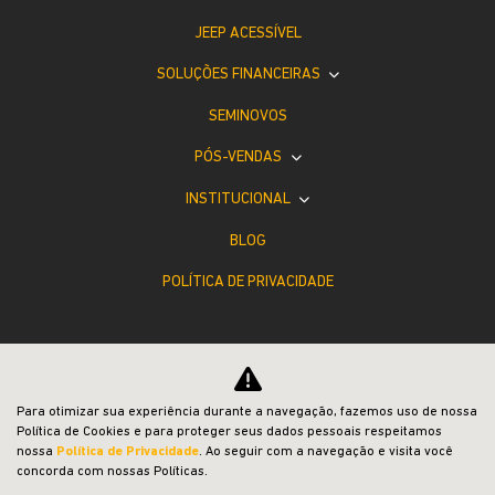
JEEP ACESSÍVEL
SOLUÇÕES FINANCEIRAS
SEMINOVOS
PÓS-VENDAS
INSTITUCIONAL
BLOG
POLÍTICA DE PRIVACIDADE
Para otimizar sua experiência durante a navegação, fazemos uso de nossa
Política de Cookies e para proteger seus dados pessoais respeitamos
Desacelere. Seu bem maior é a vida.
nossa
Política de Privacidade
. Ao seguir com a navegação e visita você
concorda com nossas Políticas.