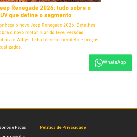
eep Renegade 2026: tudo sobre o
UV que define o segmento
onheça o novo Jeep Renegade 2026. Detalhes
obre o novo motor híbrido leve, versões
ahara e Willys, ficha técnica completa e preços
tualizados.
WhatsApp
sórios e Peças
Política de Privacidade
ços e revisões