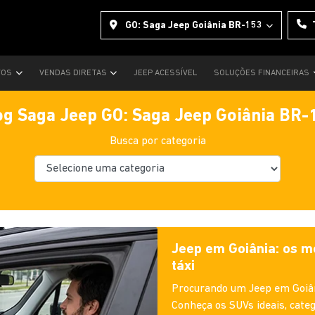
GO: Saga Jeep Goiânia BR-153
VOS
VENDAS DIRETAS
JEEP ACESSÍVEL
SOLUÇÕES FINANCEIRAS
og Saga Jeep GO: Saga Jeep Goiânia BR-
Busca por categoria
Jeep em Goiânia: os m
táxi
Procurando um Jeep em Goiâni
Conheça os SUVs ideais, categ