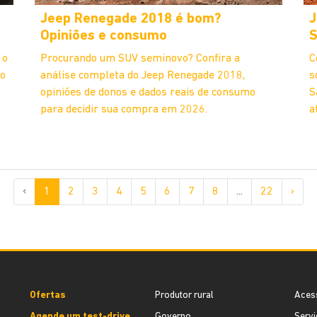
Jeep Renegade 2018 é bom?
J
Opiniões e consumo
S
 o
Procurando um SUV seminovo? Confira a
C
ão
análise completa do Jeep Renegade 2018,
s
opiniões de donos e dados reais de consumo
S
para decidir sua compra em 2026.
a
‹
1
2
3
4
5
6
7
8
...
22
›
Ofertas
Produtor rural
Aces
Agende um test-drive
Governo
Servi