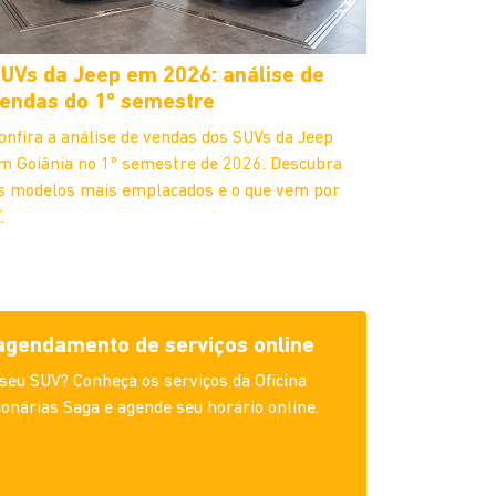
UVs da Jeep em 2026: análise de
endas do 1º semestre
onfira a análise de vendas dos SUVs da Jeep
m Goiânia no 1º semestre de 2026. Descubra
s modelos mais emplacados e o que vem por
.
 agendamento de serviços online
 seu SUV? Conheça os serviços da Oficina
onárias Saga e agende seu horário online.