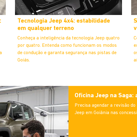
:
Tecnologia Jeep 4x4: estabilidade
S
em qualquer terreno
v
Conheça a inteligência da tecnologia Jeep quatro
C
por quatro. Entenda como funcionam os modos
e
a
de condução e garanta segurança nas pistas de
o
Goiás.
aí
Oficina Jeep na Saga:
Precisa agendar a revisão do
Jeep em Goiânia nas concessi