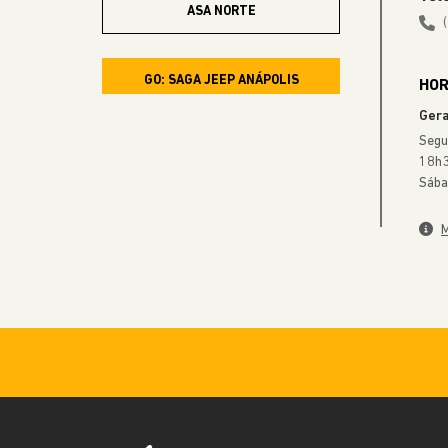
ASA NORTE
GO: SAGA JEEP ANÁPOLIS
HOR
Gera
Segu
MG: SAGA JEEP
18h3
UBERLÂNDIA
Sába
M
GO: SAGA JEEP GOIÂNIA
T-9
GO: SAGA JEEP GOIÂNIA
BR-153