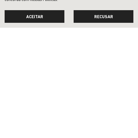
concorda com nossas Políticas.
PCD
ACEITAR
RECUSAR
À VISTA POR R$ 121.713,00
CONFIRA A OFERTA
SAGA DETROIT COMERCIO DE VEICULOS, PECAS E SERVICOS LTDA
CNPJ: 19.945.014/0002-97