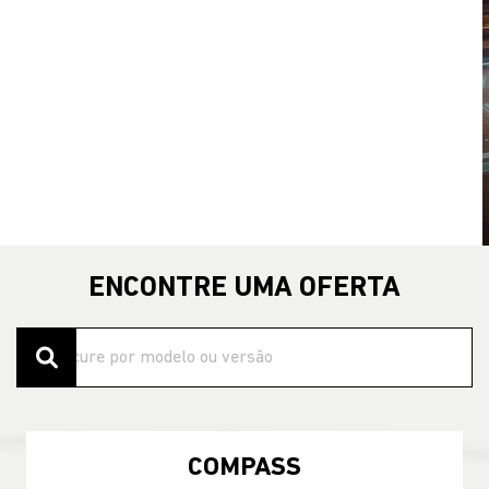
templates.template-01.components.carousel.texts.control
temp
ENCONTRE UMA OFERTA
COMPASS