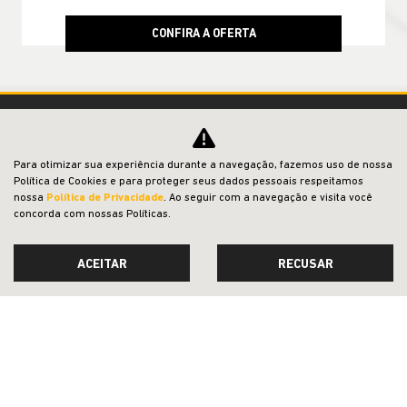
CONFIRA A OFERTA
Para otimizar sua experiência durante a navegação, fazemos uso de nossa
Política de Cookies e para proteger seus dados pessoais respeitamos
nossa
Política de Privacidade
. Ao seguir com a navegação e visita você
concorda com nossas Políticas.
SAGA DETROIT COMERCIO DE VEICULOS, PECAS E SERVICOS LTDA
ACEITAR
RECUSAR
CNPJ: 19.945.014/0007-00
OFERTAS
AGENDE UM TEST-DRIVE
NOVOS