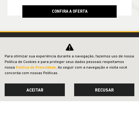
CONFIRA A OFERTA
Para otimizar sua experiência durante a navegação, fazemos uso de nossa
Política de Cookies e para proteger seus dados pessoais respeitamos
nossa
Política de Privacidade
. Ao seguir com a navegação e visita você
concorda com nossas Políticas.
SAGA DETROIT COMERCIO DE VEICULOS, PECAS E SERVICOS LTDA
ACEITAR
RECUSAR
CNPJ: 19.945.014/0007-00
OFERTAS
AGENDE UM TEST-DRIVE
NOVOS