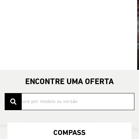
templates.template-01.components.carousel.texts.control
temp
ENCONTRE UMA OFERTA
COMPASS