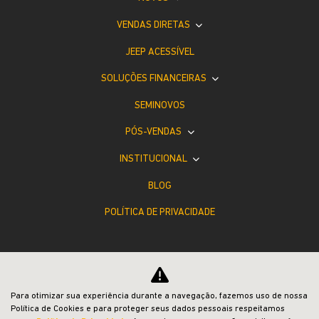
VENDAS DIRETAS
JEEP ACESSÍVEL
SOLUÇÕES FINANCEIRAS
SEMINOVOS
PÓS-VENDAS
INSTITUCIONAL
BLOG
POLÍTICA DE PRIVACIDADE
Para otimizar sua experiência durante a navegação, fazemos uso de nossa
Política de Cookies e para proteger seus dados pessoais respeitamos
Desacelere. Seu bem maior é a vida.