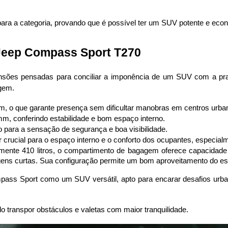
 para a categoria, provando que é possível ter um SUV potente e e
Jeep Compass Sport T270
ões pensadas para conciliar a imponência de um SUV com a pratic
gem.
, o que garante presença sem dificultar manobras em centros urba
mm, conferindo estabilidade e bom espaço interno.
 para a sensação de segurança e boa visibilidade.
 crucial para o espaço interno e o conforto dos ocupantes, especialm
nte 410 litros, o compartimento de bagagem oferece capacidade 
agens curtas. Sua configuração permite um bom aproveitamento do e
ss Sport como um SUV versátil, apto para encarar desafios urban
do transpor obstáculos e valetas com maior tranquilidade.