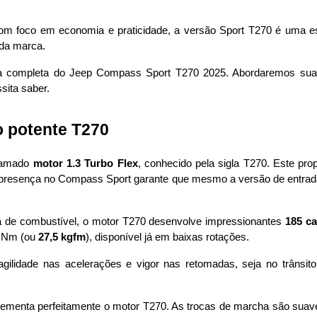
 foco em economia e praticidade, a versão Sport T270 é uma escol
 da marca.
ica completa do Jeep Compass Sport T270 2025. Abordaremos sua
sita saber.
o potente T270
lamado 
motor 1.3 Turbo Flex
, conhecido pela sigla T270. Este propu
Sua presença no Compass Sport garante que mesmo a versão de entra
a de combustível, o motor T270 desenvolve impressionantes 
185 ca
 Nm (ou 
27,5 kgfm
), disponível já em baixas rotações. 
 agilidade nas acelerações e vigor nas retomadas, seja no trânsi
menta perfeitamente o motor T270. As trocas de marcha são suaves 