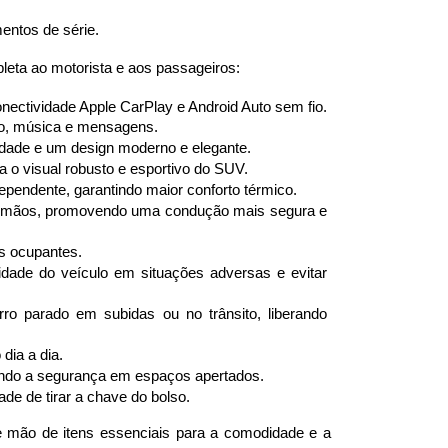
ntos de série. 
leta ao motorista e aos passageiros:
ectividade Apple CarPlay e Android Auto sem fio. 
ção, música e mensagens.
ilidade e um design moderno e elegante.
a o visual robusto e esportivo do SUV.
ependente, garantindo maior conforto térmico.
das mãos, promovendo uma condução mais segura e 
os ocupantes.
idade do veículo em situações adversas e evitar 
o parado em subidas ou no trânsito, liberando 
dia a dia.
tando a segurança em espaços apertados.
e de tirar a chave do bolso.
mão de itens essenciais para a comodidade e a 