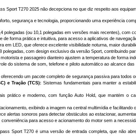
 Sport T270 2025 não decepciona no que diz respeito aos equipame
forto, segurança e tecnologia, proporcionando uma experiência comp
8,4 polegadas (ou 10,1 polegadas em versões mais recentes), com con
 de forma prática e intuitiva, para acesso a aplicativos de navega
eira em LED, que oferece excelente visibilidade noturna, maior durab
8 polegadas, com design exclusivo da versão Sport, contribuindo par
 motorista e passageiro dianteiro ajustem a temperatura de forma ind
role do sistema de som, telefone e piloto automático ao alcance 
tina, oferecendo um pacote completo de segurança passiva para todos 
SC) e Tração (TCS):
 Sistemas fundamentais para manter a estabil
is prático e moderno, com função Auto Hold, que mantém o carr
acionamento, exibindo a imagem na central multimídia e facilitando o 
rece alertas sonoros para detectar obstáculos ao estacionar, aumen
:
 conveniência para acesso e acionamento do motor sem a necessidad
ass Sport T270 é uma versão de entrada completa, que não abre 