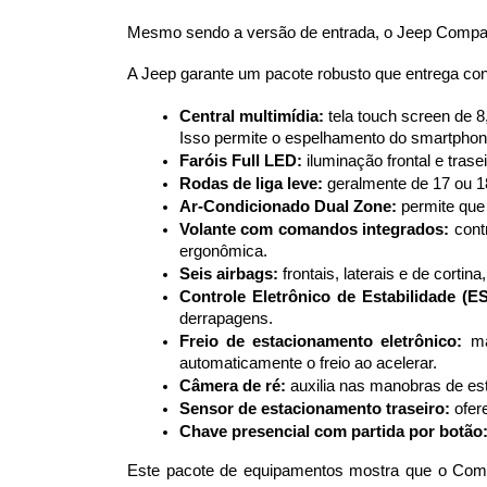
Mesmo sendo a versão de entrada, o Jeep Compass
A Jeep garante um pacote robusto que entrega con
Central multimídia:
 tela touch screen de 
Isso permite o espelhamento do smartphone
Faróis Full LED:
 iluminação frontal e tras
Rodas de liga leve:
 geralmente de 17 ou 1
Ar-Condicionado Dual Zone:
 permite que
Volante com comandos integrados:
 cont
ergonômica.
Seis airbags:
 frontais, laterais e de cor
Controle Eletrônico de Estabilidade (E
derrapagens.
Freio de estacionamento eletrônico:
 ma
automaticamente o freio ao acelerar.
Câmera de ré:
 auxilia nas manobras de est
Sensor de estacionamento traseiro:
 ofe
Chave presencial com partida por botão
Este pacote de equipamentos mostra que o Comp