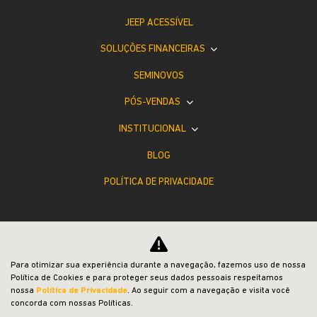
JEEP ACESSÍVEL
SOLUÇÕES FINANCEIRAS
SEMINOVOS
PÓS-VENDAS
INSTITUCIONAL
BLOG
POLÍTICA DE PRIVACIDADE
Para otimizar sua experiência durante a navegação, fazemos uso de nossa
Política de Cookies e para proteger seus dados pessoais respeitamos
Desacelere. Seu bem maior é a vida.
nossa
Política de Privacidade
. Ao seguir com a navegação e visita você
concorda com nossas Políticas.