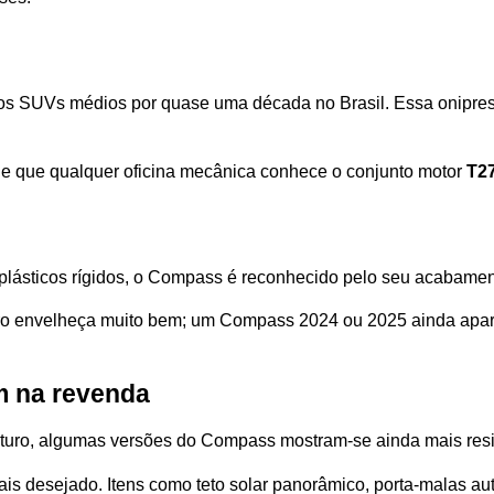
 os SUVs médios por quase uma década no Brasil. Essa oniprese
 e que qualquer oficina mecânica conhece o conjunto motor 
T27
 plásticos rígidos, o Compass é reconhecido pelo seu acabamento
rro envelheça muito bem; um Compass 2024 ou 2025 ainda aparen
m na revenda
 futuro, algumas versões do Compass mostram-se ainda mais res
 mais desejado. Itens como teto solar panorâmico, porta-malas a