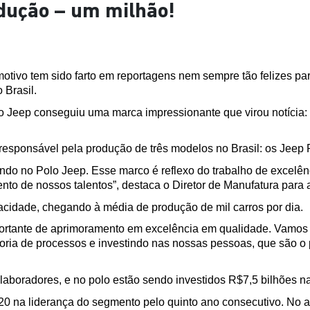
odução – um milhão!
motivo tem sido farto em reportagens nem sempre tão felizes p
 Brasil.
o Jeep conseguiu uma marca impressionante que virou notícia:
responsável pela produção de três modelos no Brasil: os Jeep 
do no Polo Jeep. Esse marco é reflexo do trabalho de excelên
nto de nossos talentos”, destaca o Diretor de Manufatura para a 
cidade, chegando à média de produção de mil carros por dia.  
ortante de aprimoramento em excelência em qualidade. Vamos c
ria de processos e investindo nas nossas pessoas, que são o p
laboradores, e no polo estão sendo investidos R$7,5 bilhões 
20 na liderança do segmento pelo quinto ano consecutivo. No 