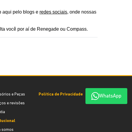
aqui pelo blogs e 
redes sociais
, onde nossas 
alta você por aí de Renegade ou Compass.
sórios e Peças
Política de Privacidade
WhatsApp
ços e revisões
tia
itucional
 somos