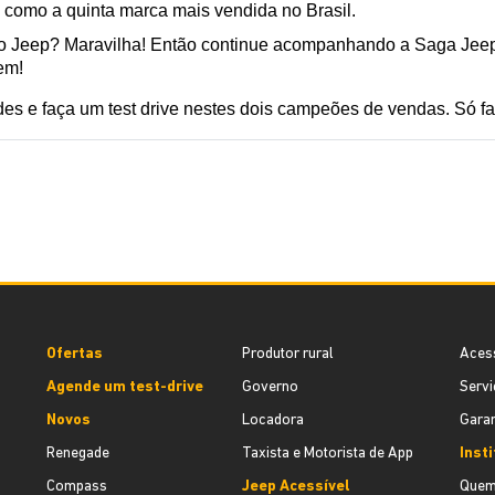
 como a quinta marca mais vendida no Brasil.
 Jeep? Maravilha! Então continue acompanhando a Saga Jeep 
em!
es e faça um test drive nestes dois campeões de vendas. Só f
Ofertas
Produtor rural
Aces
Agende um test-drive
Governo
Servi
Novos
Locadora
Garan
Renegade
Taxista e Motorista de App
Inst
Compass
Jeep Acessível
Quem