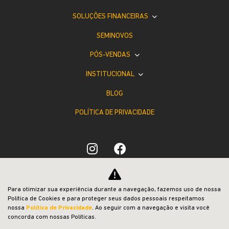
SOLUÇÕES FINANCEIRAS
SEMINOVOS
PÓS-VENDAS
INSTITUCIONAL
BLOG
POLÍTICA DE PRIVACIDADE
Desacelere. Seu bem maior é a vida.
Para otimizar sua experiência durante a navegação, fazemos uso de nossa
Política de Cookies e para proteger seus dados pessoais respeitamos
nossa
Política de Privacidade
. Ao seguir com a navegação e visita você
concorda com nossas Políticas.