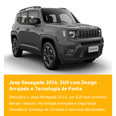
Jeep Renegade 2024: SUV com Design
Arrojado e Tecnologia de Ponta
Descubra o Jeep Renegade 2024, um SUV que combina
design robusto, tecnologia avançada e segurança
inovadora. Conheça as versões e recursos destacados.