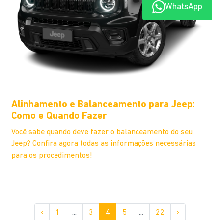
WhatsApp
Alinhamento e Balanceamento para Jeep:
Como e Quando Fazer
Você sabe quando deve fazer o balanceamento do seu
Jeep? Confira agora todas as informações necessárias
para os procedimentos!
‹
1
...
3
4
5
...
22
›