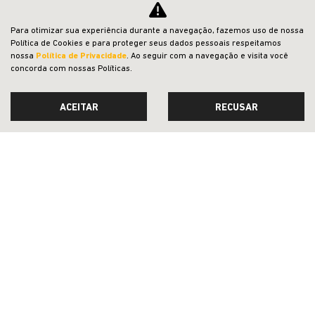
JEEP ACESSÍVEL
Para otimizar sua experiência durante a navegação, fazemos uso de nossa
Política de Cookies e para proteger seus dados pessoais respeitamos
SOLUÇÕES FINANCEIRAS
nossa
Política de Privacidade
. Ao seguir com a navegação e visita você
concorda com nossas Políticas.
SEMINOVOS
PÓS-VENDAS
ACEITAR
RECUSAR
INSTITUCIONAL
BLOG
POLÍTICA DE PRIVACIDADE
Desacelere. Seu bem maior é a vida.