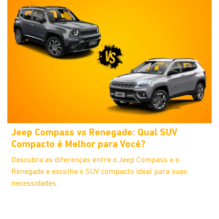
Jeep Compass vs Renegade: Qual SUV
Compacto é Melhor para Você?
Descubra as diferenças entre o Jeep Compass e o
Renegade e escolha o SUV compacto ideal para suas
necessidades.