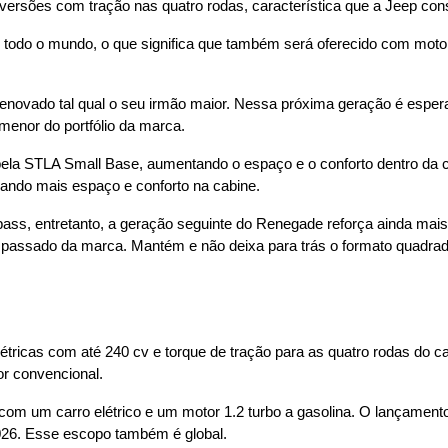
ersões com tração nas quatro rodas, característica que a Jeep con
do o mundo, o que significa que também será oferecido com motoriz
renovado tal qual o seu irmão maior. Nessa próxima geração é espe
enor do portfólio da marca.
 pela STLA Small Base, aumentando o espaço e o conforto dentro da ca
nando mais espaço e conforto na cabine.
s, entretanto, a geração seguinte do Renegade reforça ainda mais 
passado da marca. Mantém e não deixa para trás o formato quadrado
tricas com até 240 cv e torque de tração para as quatro rodas do c
r convencional.
om um carro elétrico e um motor 1.2 turbo a gasolina. O lançamento
2026. Esse escopo também é global.