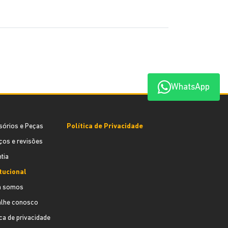
WhatsApp
sórios e Peças
Política de Privacidade
ços e revisões
tia
itucional
 somos
alhe conosco
ica de privacidade