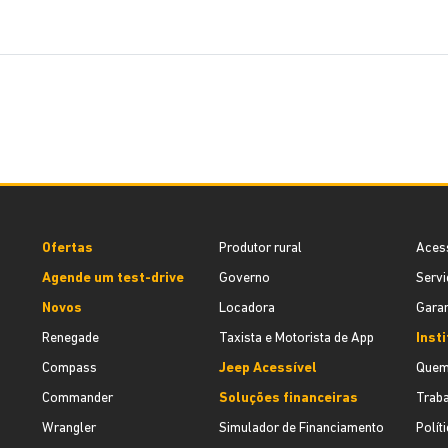
Ofertas
Produtor rural
Aces
Agende um test-drive
Governo
Servi
Novos
Locadora
Garan
Renegade
Taxista e Motorista de App
Inst
Compass
Jeep Acessível
Quem
Commander
Soluções financeiras
Trab
Wrangler
Simulador de Financiamento
Polít