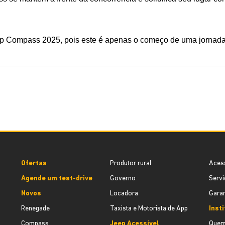
ep Compass 2025, pois este é apenas o começo de uma jornada
Ofertas
Produtor rural
Aces
Agende um test-drive
Governo
Servi
Novos
Locadora
Garan
Renegade
Taxista e Motorista de App
Inst
Compass
Jeep Acessível
Quem