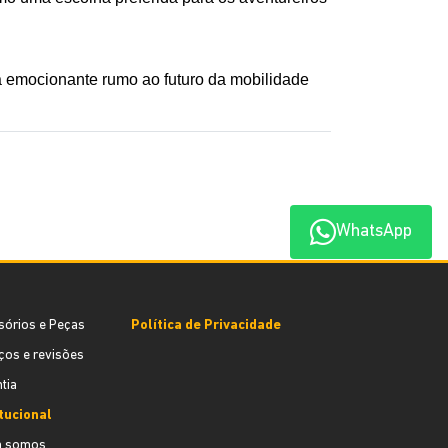
 emocionante rumo ao futuro da mobilidade 
WhatsApp
sórios e Peças
Política de Privacidade
ços e revisões
tia
itucional
 somos