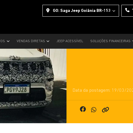
GO: Saga Jeep Goiânia BR-153
Novidades para o Jeep
VOS
VENDAS DIRETAS
JEEP ACESSÍVEL
SOLUÇÕES FINANCEIRAS
motores
Data da postagem: 19/03/20