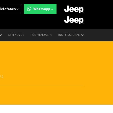
Telefones
WhatsApp
 Compass 2025: grades, rodas e
SEMINOVOS
PÓS-VENDAS
INSTITUCIONAL
24