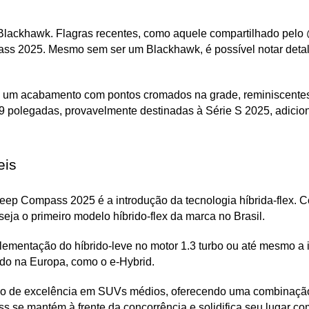
 Blackhawk. Flagras recentes, como aquele compartilhado pelo
s 2025. Mesmo sem ser um Blackhawk, é possível notar detal
e um acabamento com pontos cromados na grade, reminiscente
9 polegadas, provavelmente destinadas à Série S 2025, adicion
eis
 Compass 2025 é a introdução da tecnologia híbrida-flex. Com
eja o primeiro modelo híbrido-flex da marca no Brasil.
implementação do híbrido-leve no motor 1.3 turbo ou até mesmo 
do na Europa, como o e-Hybrid.
 de excelência em SUVs médios, oferecendo uma combinação ú
se mantém à frente da concorrência e solidifica seu lugar com