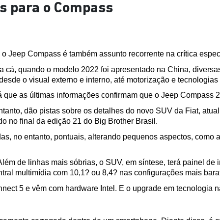
s para o Compass
 o Jeep Compass é também assunto recorrente na crítica espec
ra cá, quando o modelo 2022 foi apresentado na China, diversas
de o visual externo e interno, até motorização e tecnologias
 já que as últimas informações confirmam que o Jeep Compass 202
ntanto, dão pistas sobre os detalhes do novo SUV da Fiat, atua
o no final da edição 21 do Big Brother Brasil.
das, no entanto, pontuais, alterando pequenos aspectos, como a
lém de linhas mais sóbrias, o SUV, em síntese, terá painel de i
ntral multimídia com 10,1? ou 8,4? nas configurações mais bara
nnect 5 e vêm com hardware Intel. E o upgrade em tecnologia nã