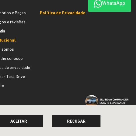
WhatsApp
sórios e Peças
Política de Privacidade
ços e revisões
tia
itucional
 somos
alhe conosco
ica de privacidade
ar Test-Drive
ato
ACEITAR
RECUSAR