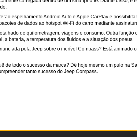
icamente carregada dentro de um smartphone. Diante disso, é e
de. 
erão espelhamento Android Auto e Apple CarPlay e possibilitarão
 pacotes de dados ao hotspot Wi-Fi do carro mediante assinatu
etalhado de quilometragem, viagens e consumo. Outra função dis
 a bateria, a temperatura dos fluidos e a situação dos pneus.
anunciada pela Jeep sobre o incrível Compass? Está animado 
quê de todo o sucesso da marca? Dê hoje mesmo um pulo na Sag
 compreender tanto sucesso do Jeep Compass.