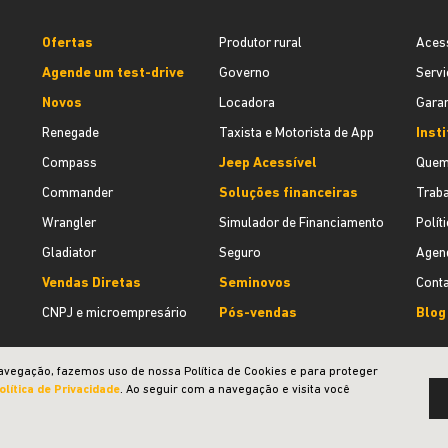
Ofertas
Produtor rural
Aces
Agende um test-drive
Governo
Servi
Novos
Locadora
Garan
Renegade
Taxista e Motorista de App
Inst
Compass
Jeep Acessível
Quem
Commander
Soluções financeiras
Trab
Wrangler
Simulador de Financiamento
Polít
Gladiator
Seguro
Agend
Vendas Diretas
Seminovos
Cont
CNPJ e microempresário
Pós-vendas
Blog
avegação, fazemos uso de nossa Política de Cookies e para proteger
olítica de Privacidade
. Ao seguir com a navegação e visita você
Desenvolvido pela DEALERSPACE ® Direitos Reservados.