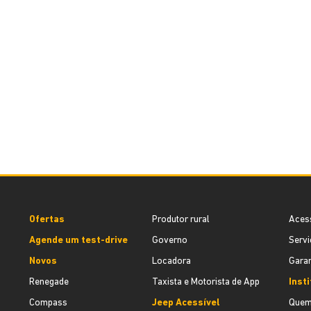
Ofertas
Produtor rural
Aces
Agende um test-drive
Governo
Servi
Novos
Locadora
Garan
Renegade
Taxista e Motorista de App
Inst
Compass
Jeep Acessível
Quem