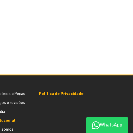
sórios e Peças
Política de Privacidade
ços e revisões
tia
itucional
WhatsApp
 somos