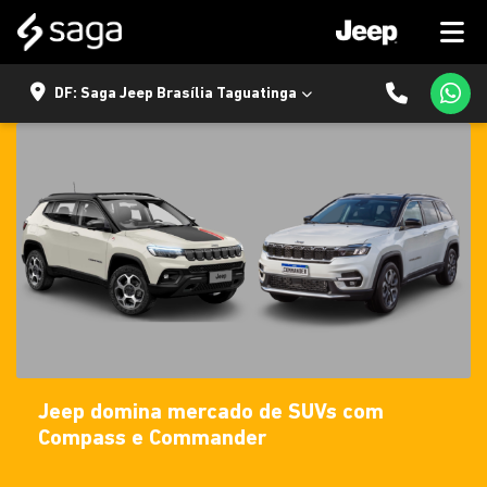
DF: Saga Jeep Brasília Taguatinga
Jeep domina mercado de SUVs com
Compass e Commander