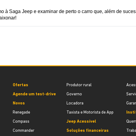
o à Saga Jeep e examinar de perto o carro que, além de sucesso
aixonar!
Ofertas
Produtor rural
Aces
Agende um test-drive
Governo
Servi
Novos
Locadora
Garan
Renegade
Taxista e Motorista de App
Inst
Compass
Jeep Acessível
Quem
Commander
Soluções financeiras
Trab