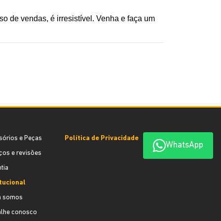
 de vendas, é irresistível. Venha e faça um 
sórios e Peças
Política de Privacidade
WhatsApp
ços e revisões
tia
itucional
 somos
alhe conosco