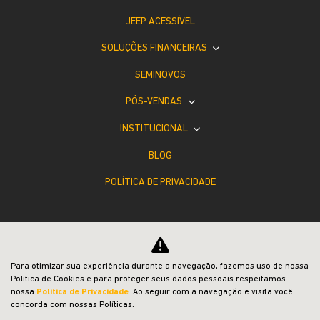
JEEP ACESSÍVEL
SOLUÇÕES FINANCEIRAS
SEMINOVOS
PÓS-VENDAS
INSTITUCIONAL
BLOG
POLÍTICA DE PRIVACIDADE
Para otimizar sua experiência durante a navegação, fazemos uso de nossa
Política de Cookies e para proteger seus dados pessoais respeitamos
Desacelere. Seu bem maior é a vida.
nossa
Política de Privacidade
. Ao seguir com a navegação e visita você
concorda com nossas Políticas.