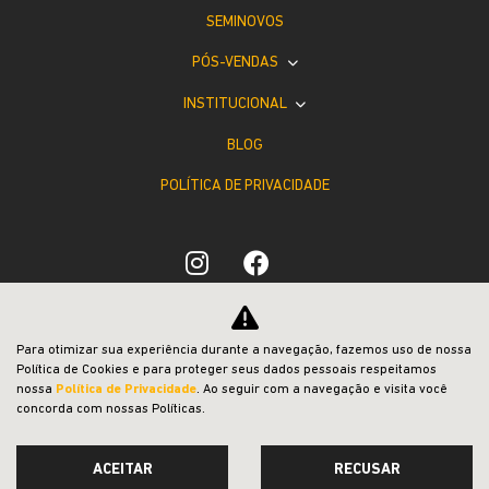
SEMINOVOS
PÓS-VENDAS
INSTITUCIONAL
BLOG
POLÍTICA DE PRIVACIDADE
Desacelere. Seu bem maior é a vida.
Para otimizar sua experiência durante a navegação, fazemos uso de nossa
Política de Cookies e para proteger seus dados pessoais respeitamos
nossa
Política de Privacidade
. Ao seguir com a navegação e visita você
concorda com nossas Políticas.
ACEITAR
RECUSAR
Desenvolvido pela DEALERSPACE ® Direitos Reservados.