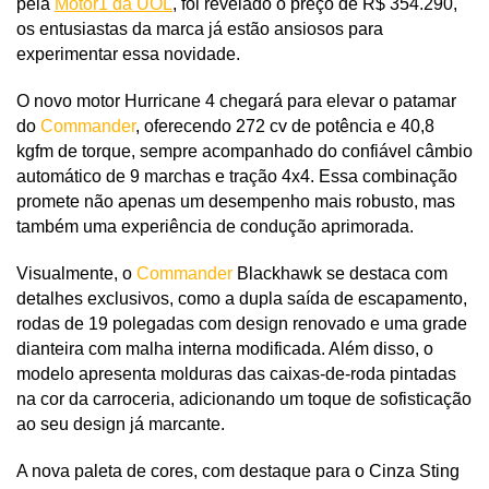
pela 
Motor1 da UOL
, foi revelado o preço de R$ 354.290, 
os entusiastas da marca já estão ansiosos para 
experimentar essa novidade.
O novo motor Hurricane 4 chegará para elevar o patamar 
do 
Commander
, oferecendo 272 cv de potência e 40,8 
kgfm de torque, sempre acompanhado do confiável câmbio 
automático de 9 marchas e tração 4x4. Essa combinação 
promete não apenas um desempenho mais robusto, mas 
também uma experiência de condução aprimorada.
Visualmente, o 
Commander
 Blackhawk se destaca com 
detalhes exclusivos, como a dupla saída de escapamento, 
rodas de 19 polegadas com design renovado e uma grade 
dianteira com malha interna modificada. Além disso, o 
modelo apresenta molduras das caixas-de-roda pintadas 
na cor da carroceria, adicionando um toque de sofisticação 
ao seu design já marcante.
A nova paleta de cores, com destaque para o Cinza Sting 