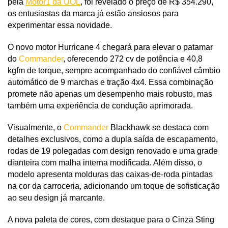
pela 
Motor1 da UOL
, foi revelado o preço de R$ 354.290, 
os entusiastas da marca já estão ansiosos para 
experimentar essa novidade.
O novo motor Hurricane 4 chegará para elevar o patamar 
do 
Commander
, oferecendo 272 cv de potência e 40,8 
kgfm de torque, sempre acompanhado do confiável câmbio 
automático de 9 marchas e tração 4x4. Essa combinação 
promete não apenas um desempenho mais robusto, mas 
também uma experiência de condução aprimorada.
Visualmente, o 
Commander
 Blackhawk se destaca com 
detalhes exclusivos, como a dupla saída de escapamento, 
rodas de 19 polegadas com design renovado e uma grade 
dianteira com malha interna modificada. Além disso, o 
modelo apresenta molduras das caixas-de-roda pintadas 
na cor da carroceria, adicionando um toque de sofisticação 
ao seu design já marcante.
A nova paleta de cores, com destaque para o Cinza Sting 