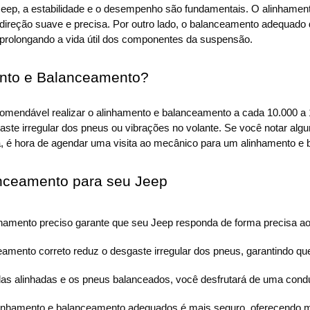
Jeep, a estabilidade e o desempenho são fundamentais. O alinhamento
direção suave e precisa. Por outro lado, o balanceamento adequado 
prolongando a vida útil dos componentes da suspensão.
ento e Balanceamento?
mendável realizar o alinhamento e balanceamento a cada 10.000 a 15.
ste irregular dos pneus ou vibrações no volante. Se você notar algu
, é hora de agendar uma visita ao mecânico para um alinhamento e
anceamento para seu Jeep
linhamento preciso garante que seu Jeep responda de forma precisa 
eamento correto reduz o desgaste irregular dos pneus, garantindo q
as alinhadas e os pneus balanceados, você desfrutará de uma condu
nhamento e balanceamento adequados é mais seguro, oferecendo maio