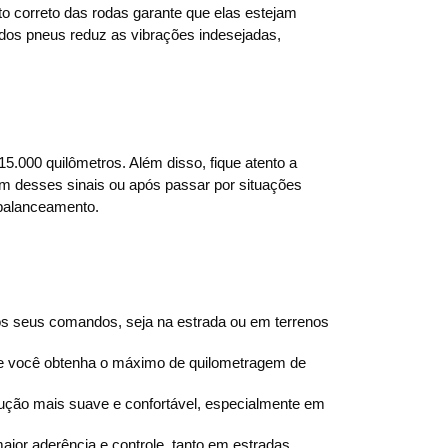
 correto das rodas garante que elas estejam 
dos pneus reduz as vibrações indesejadas, 
000 quilômetros. Além disso, fique atento a 
m desses sinais ou após passar por situações 
 balanceamento.
aos seus comandos, seja na estrada ou em terrenos 
ue você obtenha o máximo de quilometragem de 
ção mais suave e confortável, especialmente em 
r aderência e controle, tanto em estradas 