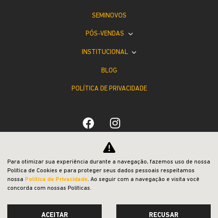
SEMINOVOS
PÓS-VENDAS
INSTITUCIONAL
BLOG
POLÍTICA DE PRIVACIDADE
Desacelere. Seu bem maior é a vida.
Para otimizar sua experiência durante a navegação, fazemos uso de nossa
Política de Cookies e para proteger seus dados pessoais respeitamos
nossa
Política de Privacidade
. Ao seguir com a navegação e visita você
concorda com nossas Políticas.
ACEITAR
RECUSAR