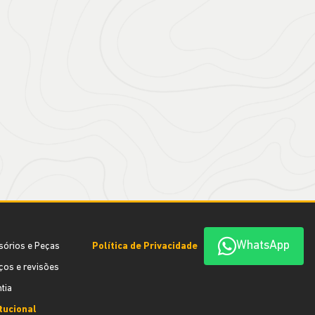
WhatsApp
sórios e Peças
Política de Privacidade
ços e revisões
tia
itucional