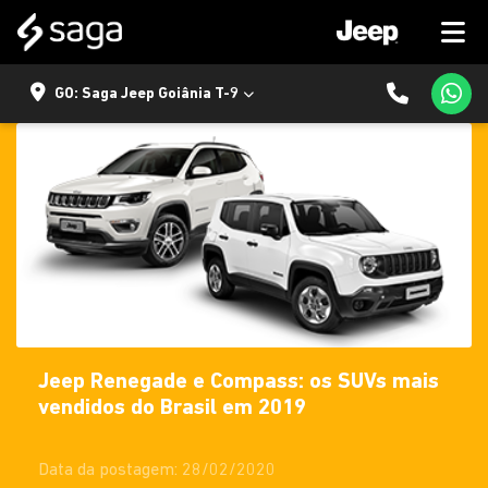
GO: Saga Jeep Goiânia T-9
Jeep Renegade e Compass: os SUVs mais
vendidos do Brasil em 2019
Data da postagem: 28/02/2020