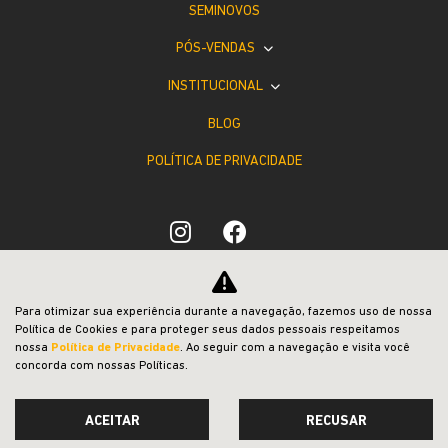
SEMINOVOS
PÓS-VENDAS
INSTITUCIONAL
BLOG
POLÍTICA DE PRIVACIDADE
Desacelere. Seu bem maior é a vida.
Para otimizar sua experiência durante a navegação, fazemos uso de nossa
Política de Cookies e para proteger seus dados pessoais respeitamos
nossa
Política de Privacidade
. Ao seguir com a navegação e visita você
concorda com nossas Políticas.
ACEITAR
RECUSAR
Desenvolvido pela DEALERSPACE ® Direitos Reservados.