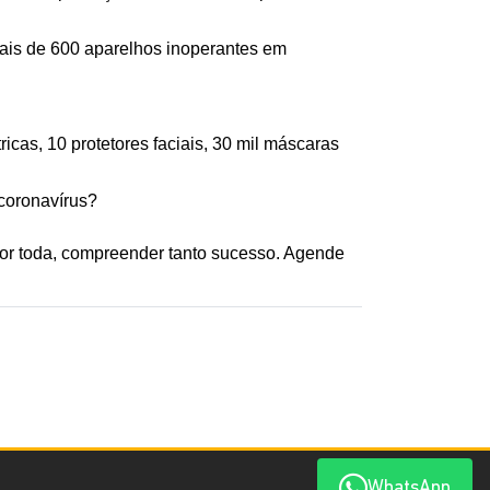
ais de 600 aparelhos inoperantes em 
as, 10 protetores faciais, 30 mil máscaras 
coronavírus?
Agora, que tal dar um pulo na Saga Jeep e fazer um test drive nos modelos da marca? Você vai, de uma vez por toda, compreender tanto sucesso. Agende 
WhatsApp