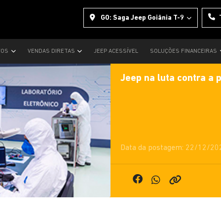
GO: Saga Jeep Goiânia T-9
VOS
VENDAS DIRETAS
JEEP ACESSÍVEL
SOLUÇÕES FINANCEIRAS
Jeep na luta contra a
Data da postagem: 22/12/20