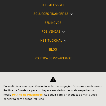
JEEP ACESSÍVEL
SOLUÇÕES FINANCEIRAS
SEMINOVOS
PÓS-VENDAS
INSTITUCIONAL
BLOG
POLÍTICA DE PRIVACIDADE
Para otimizar sua experiência durante a navegação, fazemos uso de nossa
Política de Cookies e para proteger seus dados pessoais respeitamos
Desacelere. Seu bem maior é a vida.
nossa
Política de Privacidade
. Ao seguir com a navegação e visita você
concorda com nossas Políticas.