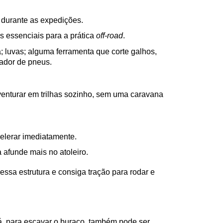
 durante as expedições.
s essenciais para a prática 
off-road
.
; luvas; alguma ferramenta que corte galhos, 
ador de pneus.
venturar em trilhas sozinho, sem uma caravana 
elerar imediatamente.
 afunde mais no atoleiro.
essa estrutura e consiga tração para rodar e 
, para escavar o buraco, também pode ser 