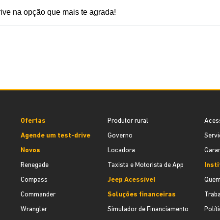
rive na opção que mais te agrada!
Ofertas
Produtor rural
Aces
Agende um test-drive
Governo
Servi
Novos
Locadora
Garan
Renegade
Taxista e Motorista de App
Inst
Compass
Jeep Acessível
Quem
Commander
Soluções financeiras
Trab
Wrangler
Simulador de Financiamento
Polít