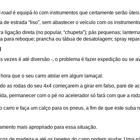
f-road
 é equipá-lo com instrumentos que certamente serão úteis
a de estrada “liso”, sem abastecer o veículo com os instrumento
 ligação direta (no popular, “chupeta”); pás pequenas; lanterna
a para reboque; prancha ou tábua de desatolagem; spray repar
l
às vezes é até diversão -, o problema é fazer expedição ou se a
hora que o seu carro atolar em algum lamaçal. 
do as rodas do seu 4x4 começarem a girar em falso, pare de ac
dida, permanecer com o pé no acelerador só fará com que a roda
o carro e faça um calço para os pneus, a fim de que este suba n
pamento mais apropriado para essa situação. 
ços de madeira e até os tapetes do carro podem ajudar. Uma pá