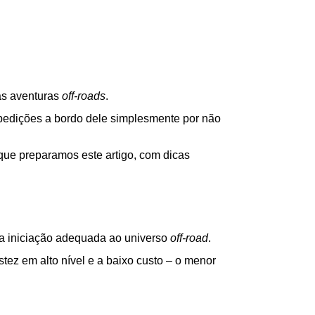
s aventuras 
off-roads
.
pedições a bordo dele simplesmente por não 
 que preparamos este artigo, com dicas 
ma iniciação adequada ao universo 
off-road
.
ez em alto nível e a baixo custo – o menor 