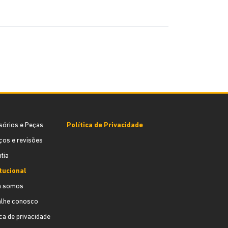
sórios e Peças
Política de Privacidade
ços e revisões
tia
itucional
 somos
alhe conosco
ica de privacidade