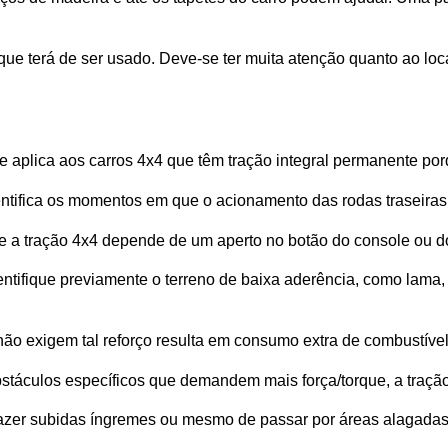
e terá de ser usado. Deve-se ter muita atenção quanto ao loca
se aplica aos carros 4x4 que têm tração integral permanente po
dentifica os momentos em que o acionamento das rodas traseiras
e a tração 4x4 depende de um aperto no botão do console ou d
ntifique previamente o terreno de baixa aderência, como lama, 
não exigem tal reforço resulta em consumo extra de combustív
bstáculos específicos que demandem mais força/torque, a traç
 fazer subidas íngremes ou mesmo de passar por áreas alagadas,
.