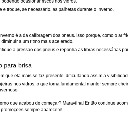
e podendo ocasionar riscos nos vidros. 
e e troque, se necessário, as palhetas durante o inverno.
nverno é a da calibragem dos pneus. Isso porque, como o ar fri
diminuir a um ritmo mais acelerado.
fique a pressão dos pneus e reponha as libras necessárias par
o para-brisa
m que ela mais se faz presente, dificultando assim a visibilida
eiras nos vidros, o que torna fundamental manter sempre cheio 
invernoso.
 e promoções sempre aparecem!