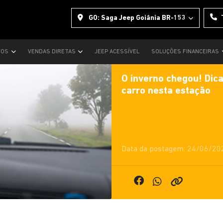
GO: Saga Jeep Goiânia BR-153
VOS
VENDAS DIRETAS
JEEP ACESSÍVEL
SOLUÇÕES FINANCEIRAS
O inverno chegou! Dica
carro nesta estação
Data da postagem: 24/06/20