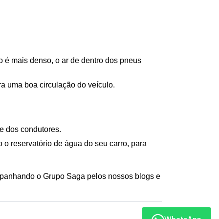
o é mais denso, o ar de dentro dos pneus 
a uma boa circulação do veículo. 
de dos condutores.
o reservatório de água do seu carro, para 
Gostou destas dicas do Grupo Saga para o inverno que acabou de começar? Maravilha! Então continue acompanhando o Grupo Saga pelos nossos blogs e 