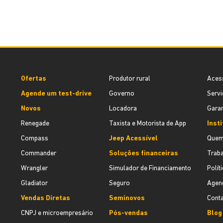
Ofertas
Produtor rural
Aces
Agende um test-drive
Governo
Servi
Novos
Locadora
Garan
Renegade
Taxista e Motorista de App
Inst
Compass
Jeep Acessível
Quem
Commander
Soluções financeiras
Trab
Wrangler
Simulador de Financiamento
Polít
Gladiator
Seguro
Agend
Vendas Diretas
Seminovos
Cont
CNPJ e microempresário
Pós-vendas
Blog