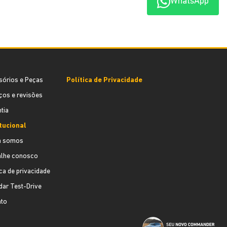
WhatsApp
sórios e Peças
Política de Privacidade
ços e revisões
tia
itucional
 somos
alhe conosco
ica de privacidade
ar Test-Drive
ato