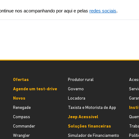
ntinue nos acompanhando por aqui e pelas 
redes sociais
.
Ofertas
Produtor rural
Aces
Agende um test-drive
Governo
Servi
Novos
Locadora
Garan
Renegade
Taxista e Motorista de App
Inst
Compass
Jeep Acessível
Quem
Commander
Soluções financeiras
Trab
Wrangler
Simulador de Financiamento
Polít