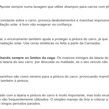
Aposte sempre numa lavagem que utilize shampoo para carros com pH 
 constante sobre o carro, provoca desbotamentos e manchas impossívei
diação solar, é bom não exagerar na confiança;
nal, o enceramento também ajuda a proteger a pintura do carro, já que r
adiação solar. Use ceras sintéticas ou feita a partir da Carnaúba;
itando sempre os limites da vaga
. Os maiores inimigos da lataria do
r a lataria do seu carro, por descuido ou maldade, se o seu veículo n
ssarinhos são como veneno para a pintura do carro, provocando manchas
 também à pintura;
ado com a lataria e pintura do carro é muito importante, mas todo exces
são frequentemente utilizados. O simples manejo de tirar e colocar a c
 longos períodos parados.