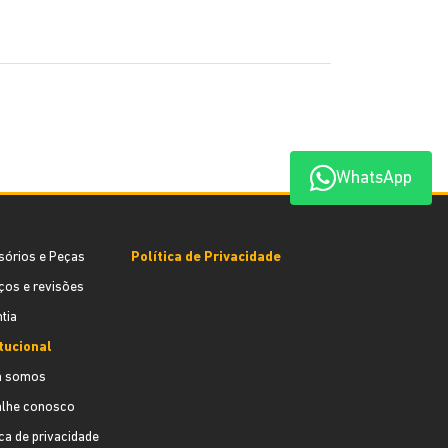
WhatsApp
sórios e Peças
Política de Privacidade
ços e revisões
tia
itucional
 somos
alhe conosco
ica de privacidade