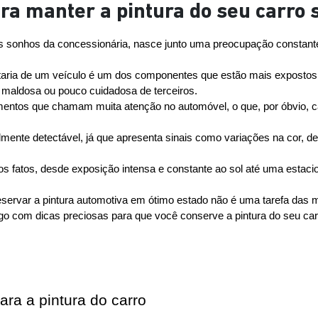
ara manter a pintura do seu carr
s sonhos da concessionária, nasce junto uma preocupação constante e
taria de um veículo é um dos componentes que estão mais expostos 
o maldosa ou pouco cuidadosa de terceiros.
lementos que chamam muita atenção no automóvel, o que, por óbvio, c
mente detectável, já que apresenta sinais como variações na cor, d
fatos, desde exposição intensa e constante ao sol até uma estacion
reservar a pintura automotiva em ótimo estado não é uma tarefa das m
igo com dicas preciosas para que você conserve a pintura do seu c
a a pintura do carro