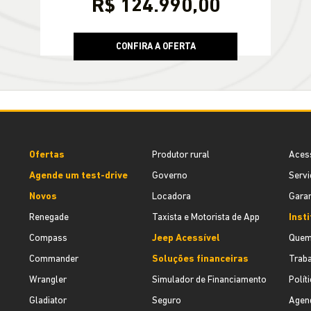
PESSOA FÍSICA
De: R$ 129.990,00
R$ 124.990,00
CONFIRA A OFERTA
Ofertas
Produtor rural
Aces
Agende um test-drive
Governo
Servi
Novos
Locadora
Garan
Renegade
Taxista e Motorista de App
Inst