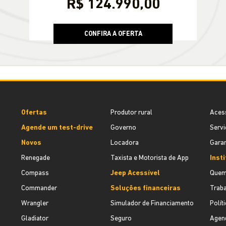
PESSOA FÍSICA
De: R$ 129.990,00
R$ 124.990,00
CONFIRA A OFERTA
Ofertas
Produtor rural
Aces
Agende um test-drive
Governo
Servi
Novos
Locadora
Garan
Renegade
Taxista e Motorista de App
Inst