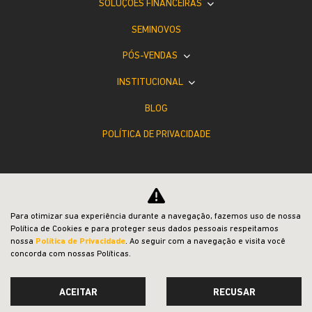
SOLUÇÕES FINANCEIRAS
SEMINOVOS
PÓS-VENDAS
INSTITUCIONAL
BLOG
POLÍTICA DE PRIVACIDADE
Para otimizar sua experiência durante a navegação, fazemos uso de nossa
Política de Cookies e para proteger seus dados pessoais respeitamos
Desacelere. Seu bem maior é a vida.
nossa
Política de Privacidade
. Ao seguir com a navegação e visita você
concorda com nossas Políticas.
ACEITAR
RECUSAR