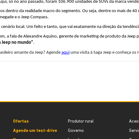
 Aqui, só no ano passado, foram 106.900 unidades de SUVs da marca vendi
tos dentro da realidade macro do segmento. Ou seja, dentre os mais de 40 m
enegade e o Jeep Compass.
 cenário local. Um feito e tanto, que vai exatamente na direção da tendênc
, a fala de Alexandre Aquino, gerente de marketing de produto da Jeep par
da Jeep no mundo”
.
rasileiro amante da Jeep? Agende 
aqui
 uma visita à Saga Jeep e conheça os
Ofertas
Produtor rural
Aces
Agende um test-drive
Governo
Servi