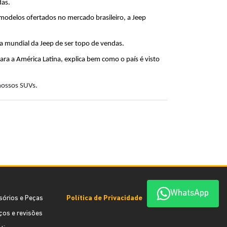
das.
odelos ofertados no mercado brasileiro, a Jeep 
ia mundial da Jeep de ser topo de vendas.
a a América Latina, explica bem como o país é visto 
 nossos SUVs.
WhatsApp
sórios e Peças
Política de Privacidade
ços e revisões