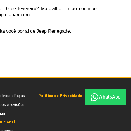
0 de fevereiro? Maravilha! Então continue 
mpre aparecem!
lta você por aí de Jeep Renegade.
sórios e Peças
Política de Privacidade
WhatsApp
ços e revisões
tia
itucional