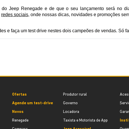
do Jeep Renegade e de que o seu lançamento será no dia 1
 
redes sociais
, onde nossas dicas, novidades e promoções se
s e faça um test drive nestes dois campeões de vendas. Só fa
Ofertas
Produtor rural
Aces
Agende um test-drive
Governo
Servi
Novos
Locadora
Garan
Renegade
Taxista e Motorista de App
Inst