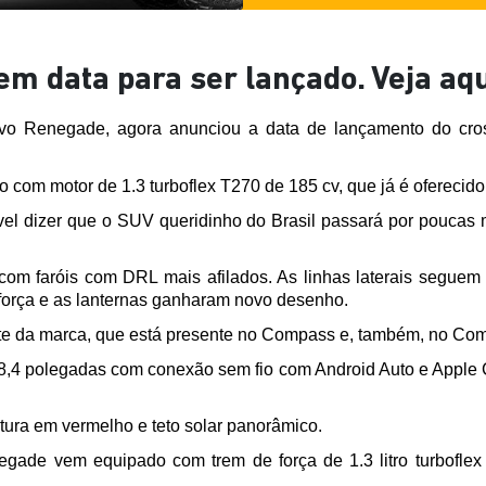
m data para ser lançado. Veja aq
vo Renegade, agora anunciou a data de lançamento do cros
o com motor de 1.3 turboflex T270 de 185 cv, que já é ofereci
vel dizer que o SUV queridinho do Brasil passará por pouca
 com faróis com DRL mais afilados. As linhas laterais segue
e força e as lanternas ganharam novo desenho.
nte da marca, que está presente no Compass e, também, no Co
4 polegadas com conexão sem fio com Android Auto e Apple Car
ura em vermelho e teto solar panorâmico.
ade vem equipado com trem de força de 1.3 litro turboflex 