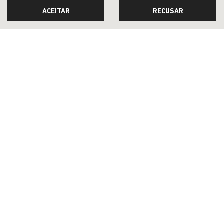
De: R$ 174.990,00
ACEITAR
RECUSAR
R$ 147.990,00
CONFIRA A OFERTA
SAGA DETROIT COMERCIO DE VEICULOS, PECAS E SERVICOS LTDA
CNPJ: 19.945.014/0006-10
OFERTAS