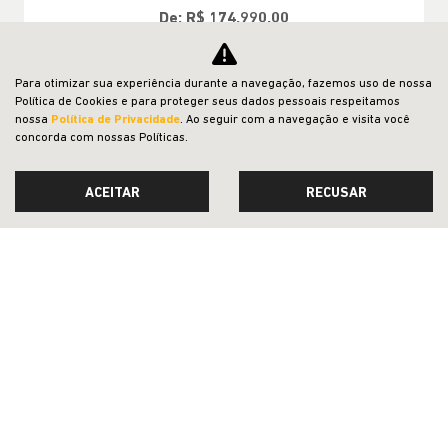
De: R$ 174.990,00
R$ 147.990,00
Para otimizar sua experiência durante a navegação, fazemos uso de nossa
Política de Cookies e para proteger seus dados pessoais respeitamos
CONFIRA A OFERTA
nossa
Política de Privacidade
. Ao seguir com a navegação e visita você
concorda com nossas Políticas.
ACEITAR
RECUSAR
SAGA DETROIT COMERCIO DE VEICULOS, PECAS E SERVICOS LTDA
CNPJ: 19.945.014/0006-10
OFERTAS