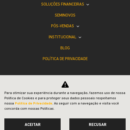
SOLUÇÕES FINANCEIRAS
SEMINOVOS
PÓS-VENDAS
INSTITUCIONAL
BLOG
POLÍTICA DE PRIVACIDADE
Para otimizar sua experiência durante a navegação, fazemos uso de nossa
Política de Cookies e para proteger seus dados pessoais respeitamos
Desacelere. Seu bem maior é a vida.
nossa
Política de Privacidade
. Ao seguir com a navegação e visita você
concorda com nossas Políticas.
ACEITAR
RECUSAR